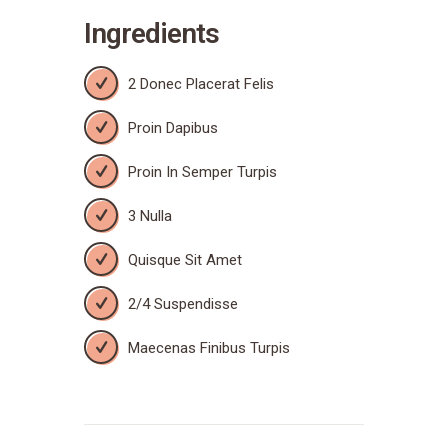
Ingredients
2 Donec Placerat Felis
Proin Dapibus
Proin In Semper Turpis
3 Nulla
Quisque Sit Amet
2/4 Suspendisse
Maecenas Finibus Turpis