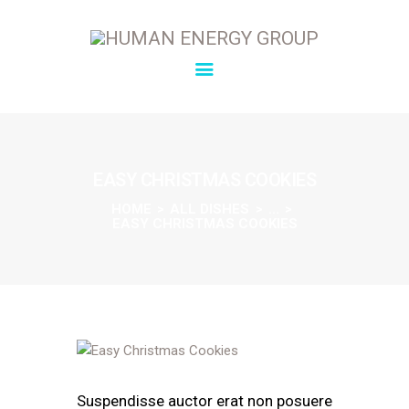
SOLUTIONS
OVERVIEW
EASY CHRISTMAS COOKIES
ABOUT
HOME
ALL DISHES
...
EASY CHRISTMAS COOKIES
INSIGHTS
CONNECT
Suspendisse auctor erat non posuere