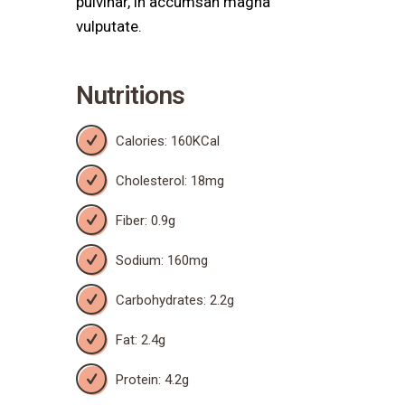
pulvinar, in accumsan magna
vulputate.
Nutritions
Calories: 160KCal
Cholesterol: 18mg
Fiber: 0.9g
Sodium: 160mg
Carbohydrates: 2.2g
Fat: 2.4g
Protein: 4.2g